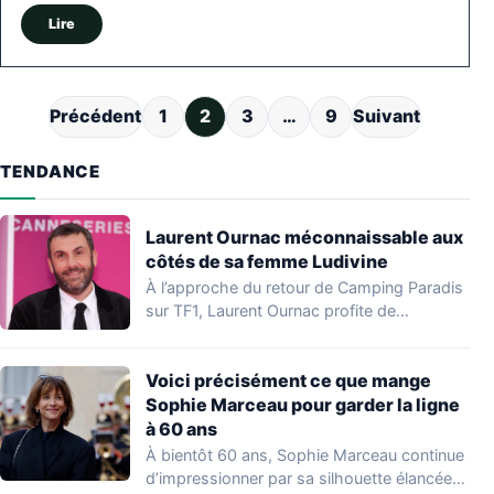
Lire
Pagination des publications
Précédent
1
2
3
…
9
Suivant
TENDANCE
Laurent Ournac méconnaissable aux
côtés de sa femme Ludivine
À l’approche du retour de Camping Paradis
sur TF1, Laurent Ournac profite de
quelques…
Voici précisément ce que mange
Sophie Marceau pour garder la ligne
à 60 ans
À bientôt 60 ans, Sophie Marceau continue
d’impressionner par sa silhouette élancée