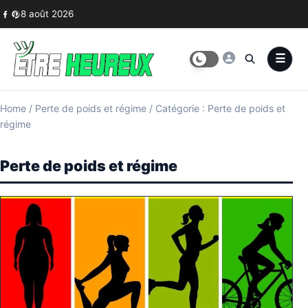
Skip to content
8 août 2026
Home
/
Perte de poids et régime
/
Catégorie : Perte de poids et
régime
Perte de poids et régime