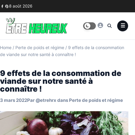
Skip to content
8 août 2026
Home
/
Perte de poids et régime
/
9 effets de la consommation
de viande sur notre santé à connaître !
9 effets de la consommation de
viande sur notre santé à
connaître !
3 mars 2022
Par
@etrehrx
dans
Perte de poids et régime