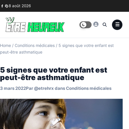
Skip to content
8 août 2026
Home
/
Conditions médicales
/
5 signes que votre enfant est
peut-être asthmatique
5 signes que votre enfant est
peut-être asthmatique
3 mars 2022
Par
@etrehrx
dans
Conditions médicales