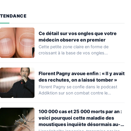
TENDANCE
Ce détail sur vos ongles que votre
médecin observe en premier
Cette petite zone claire en forme de
croissant à la base de vos ongles…
Florent Pagny avoue enfin : « Il y avait
des rechutes, on a laissé tomber »
Florent Pagny se confie dans le podcast
Addiktion sur son combat contre le
cancer…
100 000 cas et 25 000 morts par an :
voici pourquoi cette maladie des
moustiques inquiète désormais au-
delà de l’Asie