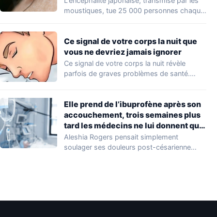
L'encéphalite japonaise, transmise par les
moustiques, tue 25 000 personnes chaque
année en Asie.…
Ce signal de votre corps la nuit que
vous ne devriez jamais ignorer
Ce signal de votre corps la nuit révèle
parfois de graves problèmes de santé.…
Elle prend de l’ibuprofène après son
accouchement, trois semaines plus
tard les médecins ne lui donnent que
10% de chances de survie
Aleshia Rogers pensait simplement
soulager ses douleurs post-césarienne
avec de l'ibuprofène, un geste qu'elle…