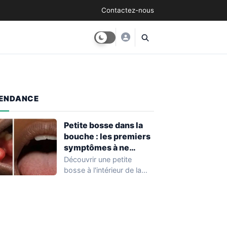
Contactez-nous
ENDANCE
Petite bosse dans la
bouche : les premiers
symptômes à ne
surtout pas ignorer
Découvrir une petite
bosse à l'intérieur de la
bouche est une situation
fréquente qui…