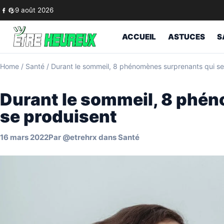
Skip to content
9 août 2026
ACCUEIL
ASTUCES
S
Home
/
Santé
/
Durant le sommeil, 8 phénomènes surprenants qui se
Durant le sommeil, 8 phé
se produisent
16 mars 2022
Par
@etrehrx
dans
Santé