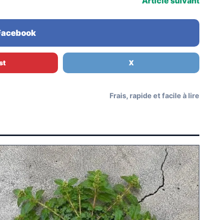
Article suivant
 Facebook
st
X
Frais, rapide et facile à lire