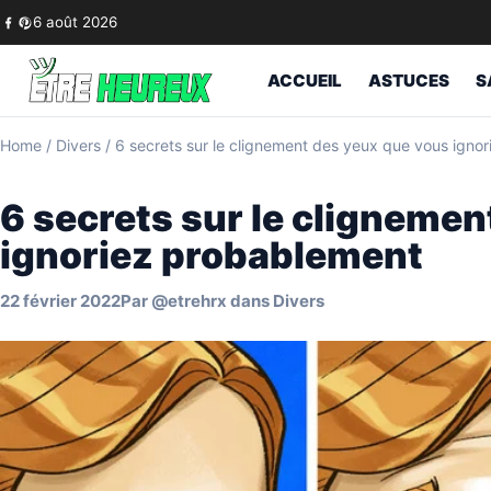
Skip to content
6 août 2026
ACCUEIL
ASTUCES
S
Home
/
Divers
/
6 secrets sur le clignement des yeux que vous igno
6 secrets sur le clignemen
ignoriez probablement
22 février 2022
Par
@etrehrx
dans
Divers