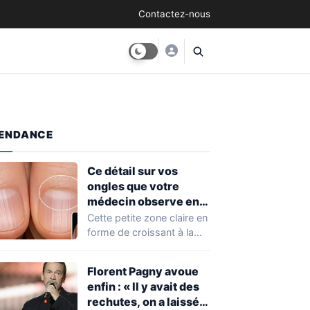
Contactez-nous
ENDANCE
Ce détail sur vos
ongles que votre
médecin observe en
premier
Cette petite zone claire en
forme de croissant à la
base de vos ongles…
Florent Pagny avoue
enfin : « Il y avait des
rechutes, on a laissé