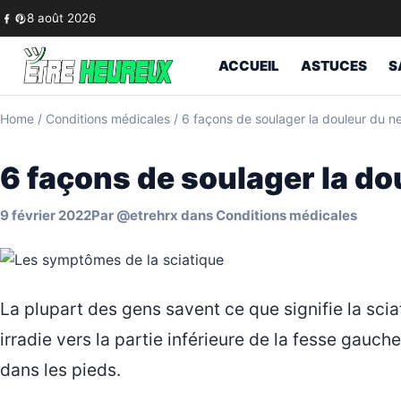
Skip to content
8 août 2026
ACCUEIL
ASTUCES
S
Home
/
Conditions médicales
/
6 façons de soulager la douleur du ne
6 façons de soulager la do
9 février 2022
Par
@etrehrx
dans
Conditions médicales
La plupart des gens savent ce que signifie la scia
irradie vers la partie inférieure de la fesse gauch
dans les pieds.