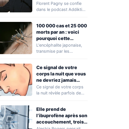
tomber »
Florent Pagny se confie
dans le podcast Addiktion
sur son combat contre le
cancer…
100 000 cas et 25 000
morts par an : voici
pourquoi cette
maladie des
L'encéphalite japonaise,
moustiques inquiète
transmise par les
désormais au-delà de
moustiques, tue 25 000
l’Asie
personnes chaque année
Ce signal de votre
en Asie.…
corps la nuit que vous
ne devriez jamais
ignorer
Ce signal de votre corps
la nuit révèle parfois de
graves problèmes de
santé.…
Elle prend de
l’ibuprofène après son
accouchement, trois
semaines plus tard les
Aleshia Rogers pensait