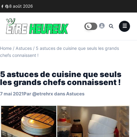
Skip to content
8 août 2026
Home
/
Astuces
/
5 astuces de cuisine que seuls les grands
chefs connaissent !
5 astuces de cuisine que seuls
les grands chefs connaissent !
7 mai 2021
Par
@etrehrx
dans
Astuces