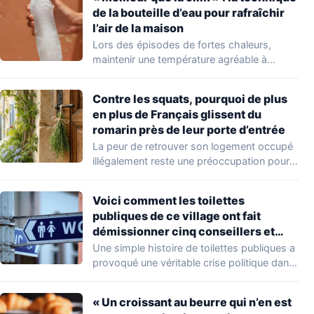
de la bouteille d’eau pour rafraîchir
l’air de la maison
Lors des épisodes de fortes chaleurs,
maintenir une température agréable à
l'intérieur de son…
Contre les squats, pourquoi de plus
en plus de Français glissent du
romarin près de leur porte d’entrée
La peur de retrouver son logement occupé
illégalement reste une préoccupation pour
de nombreux…
Voici comment les toilettes
publiques de ce village ont fait
démissionner cinq conseillers et
coûté près de 60 000 €
Une simple histoire de toilettes publiques a
provoqué une véritable crise politique dans
une…
« Un croissant au beurre qui n’en est