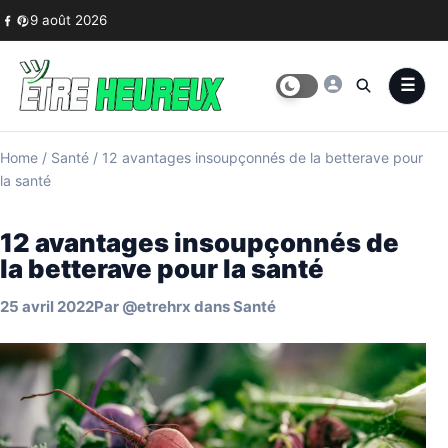
Skip to content
9 août 2026
Home
/
Santé
/
12 avantages insoupçonnés de la betterave pour
la santé
12 avantages insoupçonnés de
la betterave pour la santé
25 avril 2022
Par
@etrehrx
dans
Santé