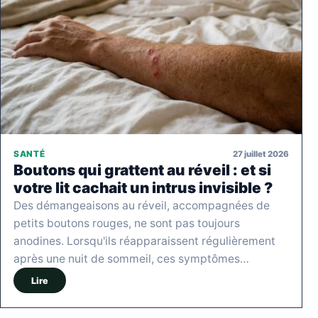
27 juillet 2026
SANTÉ
Boutons qui grattent au réveil : et si
votre lit cachait un intrus invisible ?
Des démangeaisons au réveil, accompagnées de
petits boutons rouges, ne sont pas toujours
anodines. Lorsqu'ils réapparaissent régulièrement
après une nuit de sommeil, ces symptômes…
Lire