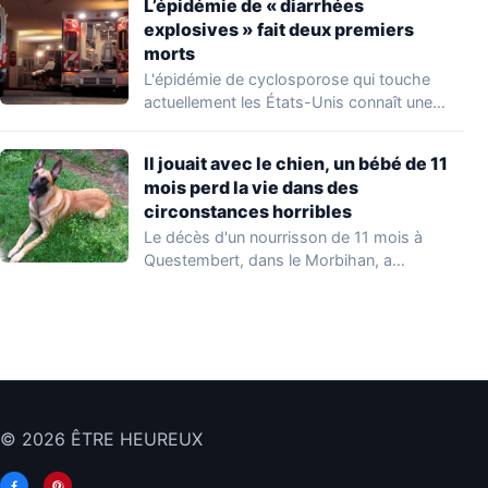
L’épidémie de « diarrhées
explosives » fait deux premiers
morts
L'épidémie de cyclosporose qui touche
actuellement les États-Unis connaît une
aggravation. Les autorités sanitaires…
Il jouait avec le chien, un bébé de 11
mois perd la vie dans des
circonstances horribles
Le décès d'un nourrisson de 11 mois à
Questembert, dans le Morbihan, a
profondément…
© 2026 ÊTRE HEUREUX