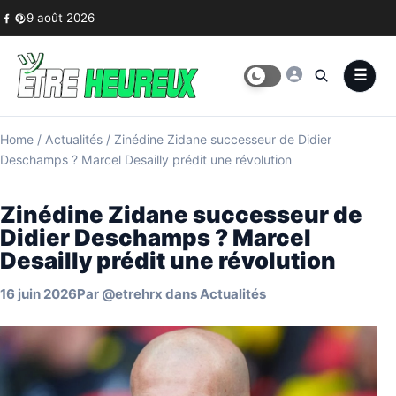
Skip to content
9 août 2026
Home
/
Actualités
/
Zinédine Zidane successeur de Didier
Deschamps ? Marcel Desailly prédit une révolution
Zinédine Zidane successeur de
Didier Deschamps ? Marcel
Desailly prédit une révolution
16 juin 2026
Par
@etrehrx
dans
Actualités