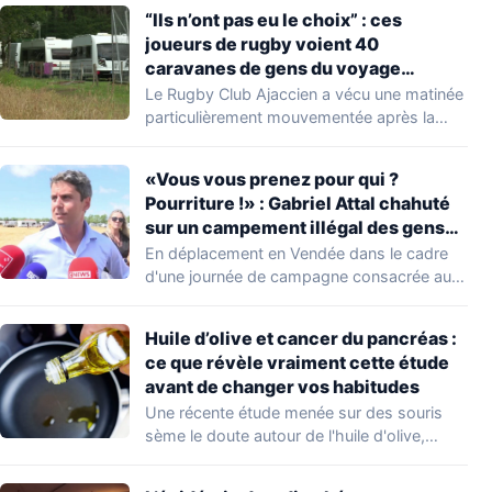
“Ils n’ont pas eu le choix” : ces
joueurs de rugby voient 40
caravanes de gens du voyage
s’installer dans leur stade, ils les
Le Rugby Club Ajaccien a vécu une matinée
délogent en moins d’1 heure
particulièrement mouvementée après la
découverte d'une…
«Vous vous prenez pour qui ?
Pourriture !» : Gabriel Attal chahuté
sur un campement illégal des gens
du voyage
En déplacement en Vendée dans le cadre
d'une journée de campagne consacrée aux
occupations…
Huile d’olive et cancer du pancréas :
ce que révèle vraiment cette étude
avant de changer vos habitudes
Une récente étude menée sur des souris
sème le doute autour de l'huile d'olive,…