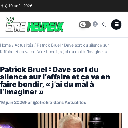
Skip to content
10 août 2026
Home
/
Actualités
/
Patrick Bruel : Dave sort du silence sur
l’affaire et ça va en faire bondir, « j’ai du mal à l’imaginer »
Patrick Bruel : Dave sort du
silence sur l’affaire et ça va en
faire bondir, « j’ai du mal à
l’imaginer »
16 juin 2026
Par
@etrehrx
dans
Actualités