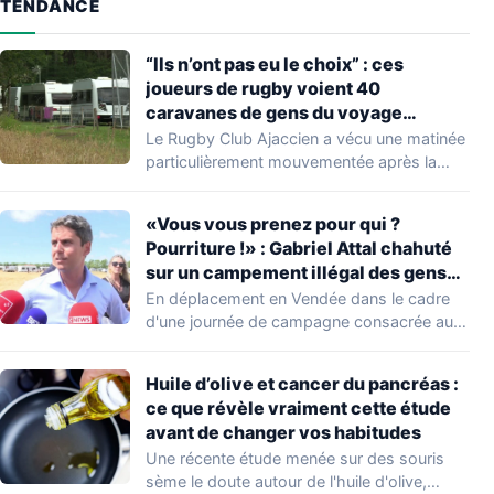
TENDANCE
“Ils n’ont pas eu le choix” : ces
joueurs de rugby voient 40
caravanes de gens du voyage
s’installer dans leur stade, ils les
Le Rugby Club Ajaccien a vécu une matinée
délogent en moins d’1 heure
particulièrement mouvementée après la
découverte d'une…
«Vous vous prenez pour qui ?
Pourriture !» : Gabriel Attal chahuté
sur un campement illégal des gens
du voyage
En déplacement en Vendée dans le cadre
d'une journée de campagne consacrée aux
occupations…
Huile d’olive et cancer du pancréas :
ce que révèle vraiment cette étude
avant de changer vos habitudes
Une récente étude menée sur des souris
sème le doute autour de l'huile d'olive,…