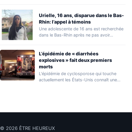
Urielle, 16 ans, disparue dans le Bas-
Rhin: l’appel à témoins
Une adolescente de 16 ans est recherchée
dans le Bas-Rhin après ne pas avoir…
L’épidémie de « diarrhées
explosives » fait deux premiers
morts
L'épidémie de cyclosporose qui touche
actuellement les États-Unis connaît une
aggravation. Les autorités sanitaires…
© 2026 ÊTRE HEUREUX