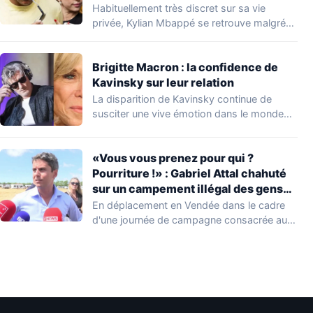
Habituellement très discret sur sa vie
privée, Kylian Mbappé se retrouve malgré
lui au…
Brigitte Macron : la confidence de
Kavinsky sur leur relation
La disparition de Kavinsky continue de
susciter une vive émotion dans le monde
de…
«Vous vous prenez pour qui ?
Pourriture !» : Gabriel Attal chahuté
sur un campement illégal des gens
du voyage
En déplacement en Vendée dans le cadre
d'une journée de campagne consacrée aux
occupations…