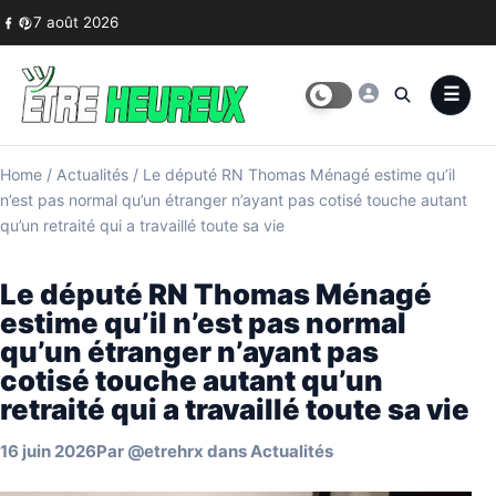
Skip to content
7 août 2026
Home
/
Actualités
/
Le député RN Thomas Ménagé estime qu’il
n’est pas normal qu’un étranger n’ayant pas cotisé touche autant
qu’un retraité qui a travaillé toute sa vie
Le député RN Thomas Ménagé
estime qu’il n’est pas normal
qu’un étranger n’ayant pas
cotisé touche autant qu’un
retraité qui a travaillé toute sa vie
16 juin 2026
Par
@etrehrx
dans
Actualités