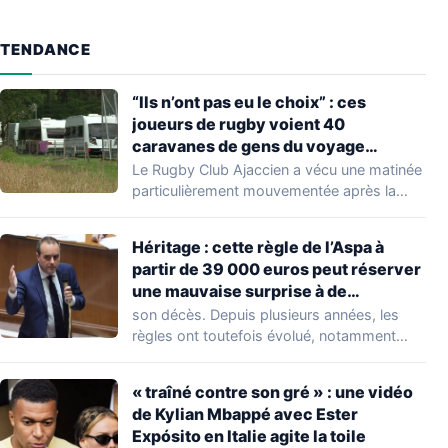
TENDANCE
“Ils n’ont pas eu le choix” : ces
joueurs de rugby voient 40
caravanes de gens du voyage
s’installer dans leur stade, ils les
Le Rugby Club Ajaccien a vécu une matinée
délogent en moins d’1 heure
particulièrement mouvementée après la
découverte d'une…
Héritage : cette règle de l’Aspa à
partir de 39 000 euros peut réserver
une mauvaise surprise à de
nombreuses familles
son décès. Depuis plusieurs années, les
règles ont toutefois évolué, notamment
concernant le seuil…
« traîné contre son gré » : une vidéo
de Kylian Mbappé avec Ester
Expósito en Italie agite la toile