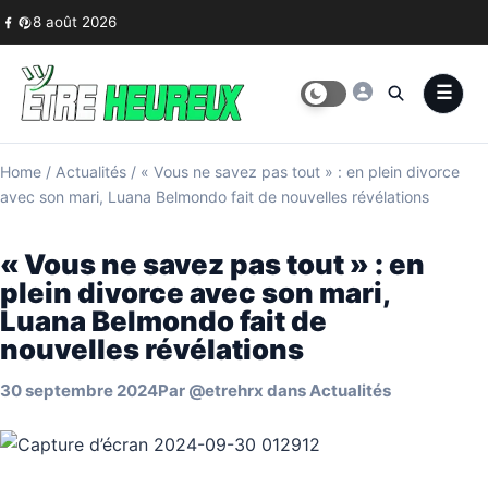
Skip to content
8 août 2026
Home
/
Actualités
/
« Vous ne savez pas tout » : en plein divorce
avec son mari, Luana Belmondo fait de nouvelles révélations
« Vous ne savez pas tout » : en
plein divorce avec son mari,
Luana Belmondo fait de
nouvelles révélations
30 septembre 2024
Par
@etrehrx
dans
Actualités