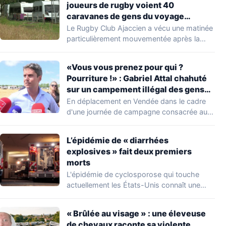
joueurs de rugby voient 40
caravanes de gens du voyage
s’installer dans leur stade, ils les
Le Rugby Club Ajaccien a vécu une matinée
délogent en moins d’1 heure
particulièrement mouvementée après la
découverte d'une…
«Vous vous prenez pour qui ?
Pourriture !» : Gabriel Attal chahuté
sur un campement illégal des gens
du voyage
En déplacement en Vendée dans le cadre
d'une journée de campagne consacrée aux
occupations…
L’épidémie de « diarrhées
explosives » fait deux premiers
morts
L'épidémie de cyclosporose qui touche
actuellement les États-Unis connaît une
aggravation. Les autorités sanitaires…
« Brûlée au visage » : une éleveuse
de chevaux raconte sa violente