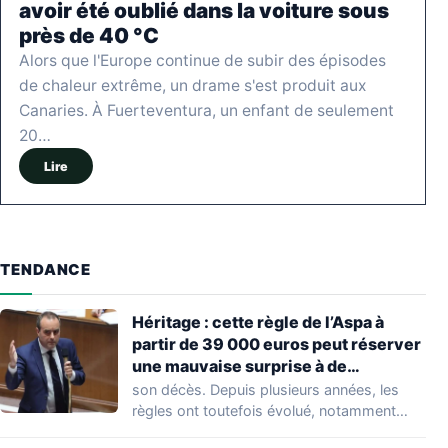
avoir été oublié dans la voiture sous
près de 40 °C
Alors que l'Europe continue de subir des épisodes
de chaleur extrême, un drame s'est produit aux
Canaries. À Fuerteventura, un enfant de seulement
20…
Lire
TENDANCE
Héritage : cette règle de l’Aspa à
partir de 39 000 euros peut réserver
une mauvaise surprise à de
nombreuses familles
son décès. Depuis plusieurs années, les
règles ont toutefois évolué, notamment
concernant le seuil…