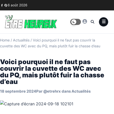
Skip to content
6 août 2026
Home
/
Actualités
/
Voici pourquoi il ne faut pas couvrir la
cuvette des WC avec du PQ, mais plutôt fuir la chasse d’eau
Voici pourquoi il ne faut pas
couvrir la cuvette des WC avec
du PQ, mais plutôt fuir la chasse
d’eau
18 septembre 2024
Par
@etrehrx
dans
Actualités