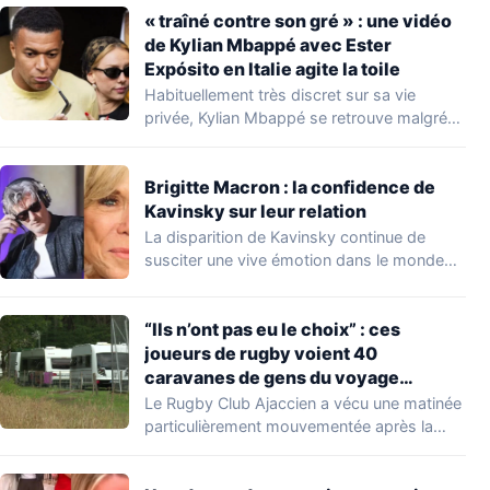
« traîné contre son gré » : une vidéo
de Kylian Mbappé avec Ester
Expósito en Italie agite la toile
Habituellement très discret sur sa vie
privée, Kylian Mbappé se retrouve malgré
lui au…
Brigitte Macron : la confidence de
Kavinsky sur leur relation
La disparition de Kavinsky continue de
susciter une vive émotion dans le monde
de…
“Ils n’ont pas eu le choix” : ces
joueurs de rugby voient 40
caravanes de gens du voyage
s’installer dans leur stade, ils les
Le Rugby Club Ajaccien a vécu une matinée
délogent en moins d’1 heure
particulièrement mouvementée après la
découverte d'une…