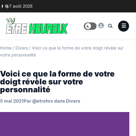
Skip to content
7 août 2026
Home
/
Divers
/
Voici ce que la forme de votre doigt révèle sur
votre personnalité
Voici ce que la forme de votre
doigt révèle sur votre
personnalité
5 mai 2021
Par
@etrehrx
dans
Divers