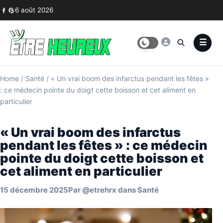
Skip to content
6 août 2026
Home
/
Santé
/
« Un vrai boom des infarctus pendant les fêtes »
: ce médecin pointe du doigt cette boisson et cet aliment en
particulier
« Un vrai boom des infarctus
pendant les fêtes » : ce médecin
pointe du doigt cette boisson et
cet aliment en particulier
15 décembre 2025
Par
@etrehrx
dans
Santé