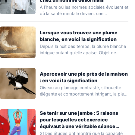
chez un homme désormais
À l’heure où les normes sociales évoluent et
où la santé mentale devient une…
Lorsque vous trouvez une plume
blanche, en voici la signification
Depuis la nuit des temps, la plume blanche
intrigue autant qu’elle apaise. Objet de…
Apercevoir une pie près de la maison
: en voici la signification
Oiseau au plumage contrasté, silhouette
élégante et comportement intrigant, la pie
ne passe jamais…
Se tenir sur une jambe : 5 raisons
pour lesquelles cet exercice
équivaut à une véritable séance
d’entraînement
31Des études ont montré que la capacité