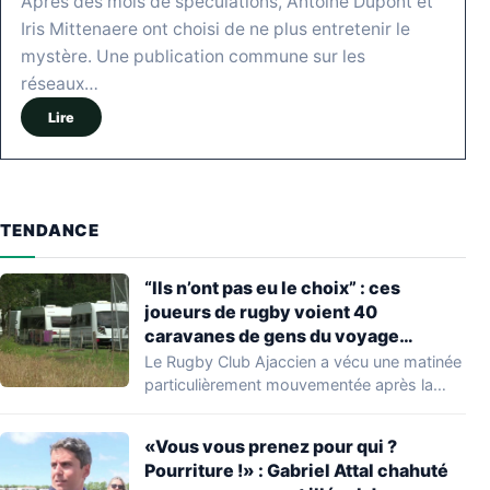
Après des mois de spéculations, Antoine Dupont et
Iris Mittenaere ont choisi de ne plus entretenir le
mystère. Une publication commune sur les
réseaux…
Lire
TENDANCE
“Ils n’ont pas eu le choix” : ces
joueurs de rugby voient 40
caravanes de gens du voyage
s’installer dans leur stade, ils les
Le Rugby Club Ajaccien a vécu une matinée
délogent en moins d’1 heure
particulièrement mouvementée après la
découverte d'une…
«Vous vous prenez pour qui ?
Pourriture !» : Gabriel Attal chahuté