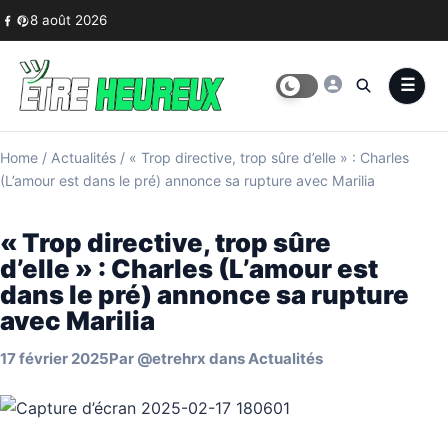
Skip to content
8 août 2026
Home
/
Actualités
/
« Trop directive, trop sûre d’elle » : Charles
(L’amour est dans le pré) annonce sa rupture avec Marilia
« Trop directive, trop sûre
d’elle » : Charles (L’amour est
dans le pré) annonce sa rupture
avec Marilia
17 février 2025
Par
@etrehrx
dans
Actualités