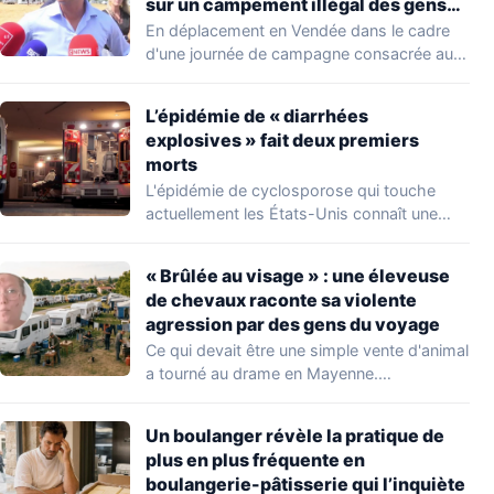
sur un campement illégal des gens
du voyage
En déplacement en Vendée dans le cadre
d'une journée de campagne consacrée aux
occupations…
L’épidémie de « diarrhées
explosives » fait deux premiers
morts
L'épidémie de cyclosporose qui touche
actuellement les États-Unis connaît une
aggravation. Les autorités sanitaires…
« Brûlée au visage » : une éleveuse
de chevaux raconte sa violente
agression par des gens du voyage
Ce qui devait être une simple vente d'animal
a tourné au drame en Mayenne.…
Un boulanger révèle la pratique de
plus en plus fréquente en
boulangerie-pâtisserie qui l’inquiète