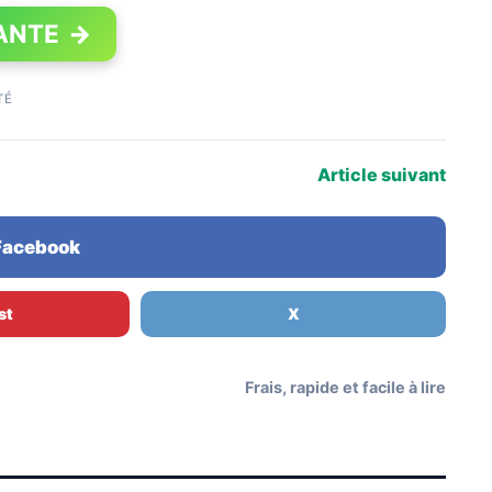
ANTE
→
TÉ
Article suivant
 Facebook
st
X
Frais, rapide et facile à lire