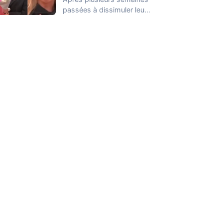
passées à dissimuler leur
relation dans la Maison
des Secrets, Arthur…