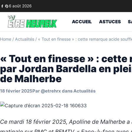
Skip to content
6 août 2026
ACCUEIL
ASTUCES
S
Home
/
Actualités
/
« Tout en finesse » : cette remarque acide souff
« Tout en finesse » : cett
par Jordan Bardella en ple
de Malherbe
18 février 2025
Par
@etrehrx
dans
Actualités
Ce mardi 18 février 2025, Apolline de Malherbe a a
matinale sur RMC et BFMTV, « Face-à-face avec A