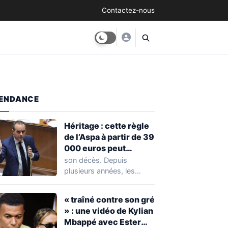
Contactez-nous
ENDANCE
Héritage : cette règle
de l’Aspa à partir de 39
000 euros peut
réserver une
son décès. Depuis
mauvaise surprise à
plusieurs années, les
de nombreuses
règles ont toutefois
familles
évolué, notamment
« traîné contre son gré
concernant le seuil…
» : une vidéo de Kylian
Mbappé avec Ester