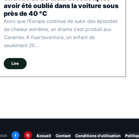
avoir été oublié dans la voiture sous
près de 40 °C
Alors que l'Europe continue de subir des épisodes
de chaleur extrême, un drame s'est produit aux
Canaries. À Fuerteventura, un enfant de
seulement 20…
Lire
nous
Accueil
Contact
Conditions d’utilisation
Politiq