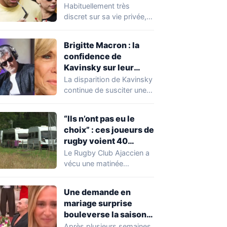
Expósito en Italie agite
Habituellement très
la toile
discret sur sa vie privée,
Kylian Mbappé se retrouve
malgré lui au…
Brigitte Macron : la
confidence de
Kavinsky sur leur
relation
La disparition de Kavinsky
continue de susciter une
vive émotion dans le
monde de…
“Ils n’ont pas eu le
choix” : ces joueurs de
rugby voient 40
caravanes de gens du
Le Rugby Club Ajaccien a
voyage s’installer
vécu une matinée
dans leur stade, ils les
particulièrement
délogent en moins d’1
mouvementée après la
Une demande en
découverte d'une…
heure
mariage surprise
bouleverse la saison
de Secret Story
Après plusieurs semaines