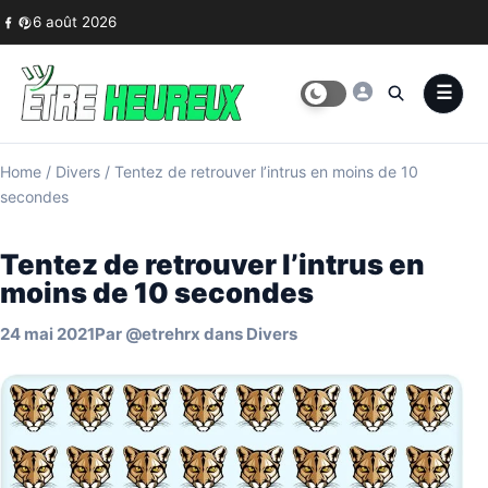
Skip to content
6 août 2026
Home
/
Divers
/
Tentez de retrouver l’intrus en moins de 10
secondes
Tentez de retrouver l’intrus en
moins de 10 secondes
24 mai 2021
Par
@etrehrx
dans
Divers