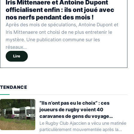
Iris Mittenaere et Antoine Dupont
officialisent enfin : ils ont joué avec
nos nerfs pendant des mois !
Après des mois de spéculations, Antoine Dupont et
Iris Mittenaere ont choisi de ne plus entretenir le
mystère. Une publication commune sur les
réseaux…
Lire
TENDANCE
“Ils n’ont pas eu le choix” : ces
joueurs de rugby voient 40
caravanes de gens du voyage
s’installer dans leur stade, ils les
Le Rugby Club Ajaccien a vécu une matinée
délogent en moins d’1 heure
particulièrement mouvementée après la