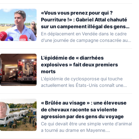
découverte d'une…
«Vous vous prenez pour qui ?
Pourriture !» : Gabriel Attal chahuté
sur un campement illégal des gens
du voyage
En déplacement en Vendée dans le cadre
d'une journée de campagne consacrée aux
occupations…
L’épidémie de « diarrhées
explosives » fait deux premiers
morts
L'épidémie de cyclosporose qui touche
actuellement les États-Unis connaît une
aggravation. Les autorités sanitaires…
« Brûlée au visage » : une éleveuse
de chevaux raconte sa violente
agression par des gens du voyage
Ce qui devait être une simple vente d'animal
a tourné au drame en Mayenne.…