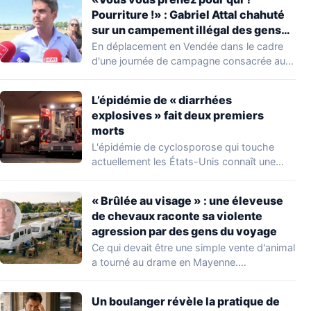
Pourriture !» : Gabriel Attal chahuté
sur un campement illégal des gens
du voyage
En déplacement en Vendée dans le cadre
d'une journée de campagne consacrée aux
occupations…
L’épidémie de « diarrhées
explosives » fait deux premiers
morts
L'épidémie de cyclosporose qui touche
actuellement les États-Unis connaît une
aggravation. Les autorités sanitaires…
« Brûlée au visage » : une éleveuse
de chevaux raconte sa violente
agression par des gens du voyage
Ce qui devait être une simple vente d'animal
a tourné au drame en Mayenne.…
Un boulanger révèle la pratique de