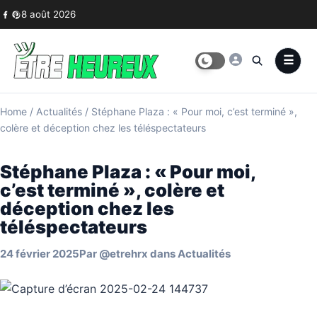
Skip to content
8 août 2026
Home
/
Actualités
/
Stéphane Plaza : « Pour moi, c’est terminé »,
colère et déception chez les téléspectateurs
Stéphane Plaza : « Pour moi,
c’est terminé », colère et
déception chez les
téléspectateurs
24 février 2025
Par
@etrehrx
dans
Actualités