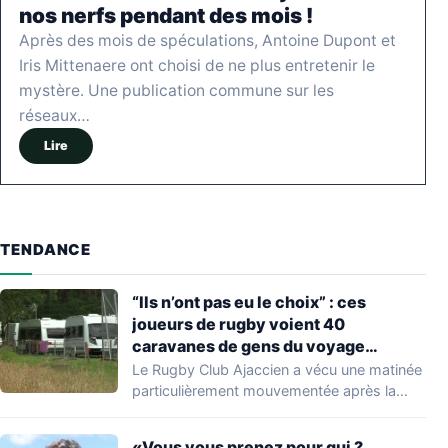
nos nerfs pendant des mois !
Après des mois de spéculations, Antoine Dupont et
Iris Mittenaere ont choisi de ne plus entretenir le
mystère. Une publication commune sur les
réseaux…
Lire
TENDANCE
“Ils n’ont pas eu le choix” : ces
joueurs de rugby voient 40
caravanes de gens du voyage
s’installer dans leur stade, ils les
Le Rugby Club Ajaccien a vécu une matinée
délogent en moins d’1 heure
particulièrement mouvementée après la
découverte d'une…
«Vous vous prenez pour qui ?