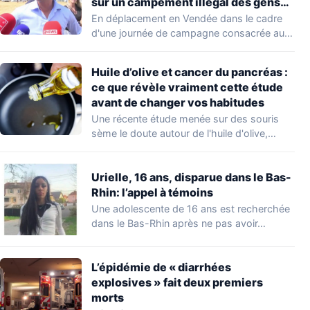
sur un campement illégal des gens
du voyage
En déplacement en Vendée dans le cadre
d'une journée de campagne consacrée aux
occupations…
Huile d’olive et cancer du pancréas :
ce que révèle vraiment cette étude
avant de changer vos habitudes
Une récente étude menée sur des souris
sème le doute autour de l'huile d'olive,…
Urielle, 16 ans, disparue dans le Bas-
Rhin: l’appel à témoins
Une adolescente de 16 ans est recherchée
dans le Bas-Rhin après ne pas avoir…
L’épidémie de « diarrhées
explosives » fait deux premiers
morts