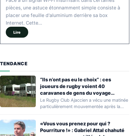
Face à un signal Wi-Fi insuffisant dans certaines
pièces, une astuce étonnamment simple consiste à
placer une feuille d'aluminium derrière sa box
Internet. Cette…
Lire
TENDANCE
“Ils n’ont pas eu le choix” : ces
joueurs de rugby voient 40
caravanes de gens du voyage
s’installer dans leur stade, ils les
Le Rugby Club Ajaccien a vécu une matinée
délogent en moins d’1 heure
particulièrement mouvementée après la
découverte d'une…
«Vous vous prenez pour qui ?
Pourriture !» : Gabriel Attal chahuté