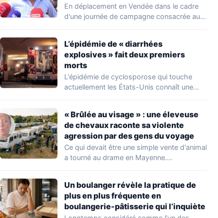
du voyage
En déplacement en Vendée dans le cadre
d'une journée de campagne consacrée aux
occupations…
L’épidémie de « diarrhées
explosives » fait deux premiers
morts
L'épidémie de cyclosporose qui touche
actuellement les États-Unis connaît une
aggravation. Les autorités sanitaires…
« Brûlée au visage » : une éleveuse
de chevaux raconte sa violente
agression par des gens du voyage
Ce qui devait être une simple vente d'animal
a tourné au drame en Mayenne.…
Un boulanger révèle la pratique de
plus en plus fréquente en
boulangerie-pâtisserie qui l’inquiète
Longtemps considéré comme l'un des