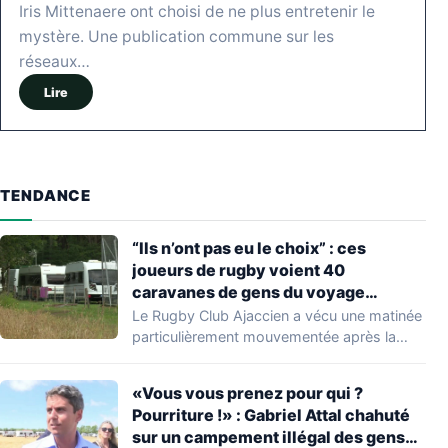
Iris Mittenaere ont choisi de ne plus entretenir le
mystère. Une publication commune sur les
réseaux…
Lire
TENDANCE
“Ils n’ont pas eu le choix” : ces
joueurs de rugby voient 40
caravanes de gens du voyage
s’installer dans leur stade, ils les
Le Rugby Club Ajaccien a vécu une matinée
délogent en moins d’1 heure
particulièrement mouvementée après la
découverte d'une…
«Vous vous prenez pour qui ?
Pourriture !» : Gabriel Attal chahuté
sur un campement illégal des gens