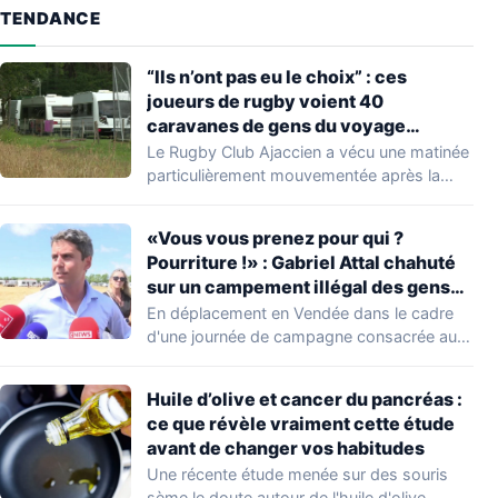
TENDANCE
“Ils n’ont pas eu le choix” : ces
joueurs de rugby voient 40
caravanes de gens du voyage
s’installer dans leur stade, ils les
Le Rugby Club Ajaccien a vécu une matinée
délogent en moins d’1 heure
particulièrement mouvementée après la
découverte d'une…
«Vous vous prenez pour qui ?
Pourriture !» : Gabriel Attal chahuté
sur un campement illégal des gens
du voyage
En déplacement en Vendée dans le cadre
d'une journée de campagne consacrée aux
occupations…
Huile d’olive et cancer du pancréas :
ce que révèle vraiment cette étude
avant de changer vos habitudes
Une récente étude menée sur des souris
sème le doute autour de l'huile d'olive,…