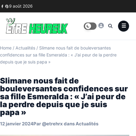
Skip to content
9 août 2026
Home
/
Actualités
/
Slimane nous fait de bouleversantes
confidences sur sa fille Esmeralda : « J’ai peur de la perdre
depuis que je suis papa »
Slimane nous fait de
bouleversantes confidences sur
sa fille Esmeralda : « J’ai peur de
la perdre depuis que je suis
papa »
12 janvier 2024
Par
@etrehrx
dans
Actualités