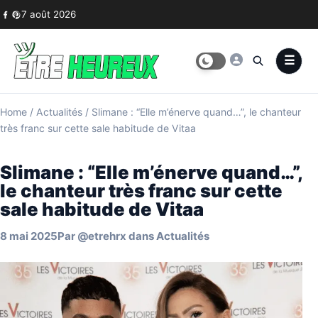
Skip to content
7 août 2026
Home
/
Actualités
/
Slimane : “Elle m’énerve quand…”, le chanteur
très franc sur cette sale habitude de Vitaa
Slimane : “Elle m’énerve quand…”,
le chanteur très franc sur cette
sale habitude de Vitaa
8 mai 2025
Par
@etrehrx
dans
Actualités