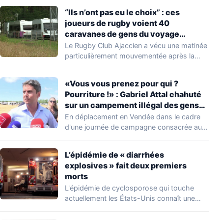
“Ils n’ont pas eu le choix” : ces
joueurs de rugby voient 40
caravanes de gens du voyage
s’installer dans leur stade, ils les
Le Rugby Club Ajaccien a vécu une matinée
délogent en moins d’1 heure
particulièrement mouvementée après la
découverte d'une…
«Vous vous prenez pour qui ?
Pourriture !» : Gabriel Attal chahuté
sur un campement illégal des gens
du voyage
En déplacement en Vendée dans le cadre
d'une journée de campagne consacrée aux
occupations…
L’épidémie de « diarrhées
explosives » fait deux premiers
morts
L'épidémie de cyclosporose qui touche
actuellement les États-Unis connaît une
aggravation. Les autorités sanitaires…