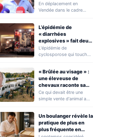
chahuté sur un
En déplacement en
campement illégal
Vendée dans le cadre
des gens du voyage
d'une journée de
campagne consacrée aux
L’épidémie de
occupations…
« diarrhées
explosives » fait deux
premiers morts
L'épidémie de
cyclosporose qui touche
actuellement les États-
Unis connaît une
« Brûlée au visage » :
aggravation. Les autorités
une éleveuse de
sanitaires…
chevaux raconte sa
violente agression par
Ce qui devait être une
des gens du voyage
simple vente d'animal a
tourné au drame en
Mayenne.…
Un boulanger révèle la
pratique de plus en
plus fréquente en
boulangerie-
Longtemps considéré