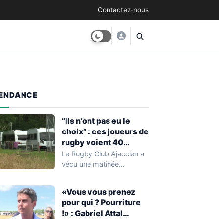
Contactez-nous
ENDANCE
“Ils n’ont pas eu le
choix” : ces joueurs de
rugby voient 40
caravanes de gens du
Le Rugby Club Ajaccien a
voyage s’installer
vécu une matinée
dans leur stade, ils les
particulièrement
délogent en moins d’1
mouvementée après la
«Vous vous prenez
découverte d'une…
heure
pour qui ? Pourriture
!» : Gabriel Attal