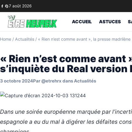
Skip to content
7 août 2026
ACCUEIL
ASTUCES
S
Home
/
Actualités
/
« Rien n’est comme avant », la presse madrilène
« Rien n’est comme avant »
s’inquiète du Real versio
3 octobre 2024
Par
@etrehrx
dans
Actualités
Dans une soirée européenne marquée par l’incertit
espagnole a eu du mal à digérer les défaites con
champions.