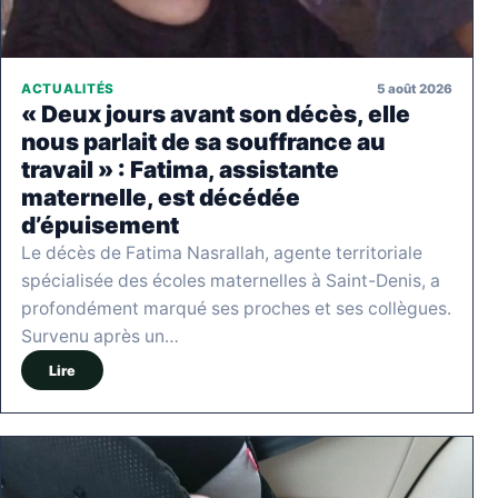
5 août 2026
ACTUALITÉS
« Deux jours avant son décès, elle
nous parlait de sa souffrance au
travail » : Fatima, assistante
maternelle, est décédée
d’épuisement
Le décès de Fatima Nasrallah, agente territoriale
spécialisée des écoles maternelles à Saint-Denis, a
profondément marqué ses proches et ses collègues.
Survenu après un…
Lire