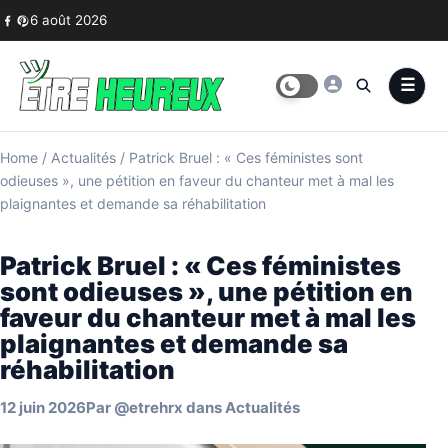
Skip to content
6 août 2026
Home
/
Actualités
/
Patrick Bruel : « Ces féministes sont
odieuses », une pétition en faveur du chanteur met à mal les
plaignantes et demande sa réhabilitation
Patrick Bruel : « Ces féministes
sont odieuses », une pétition en
faveur du chanteur met à mal les
plaignantes et demande sa
réhabilitation
12 juin 2026
Par
@etrehrx
dans
Actualités