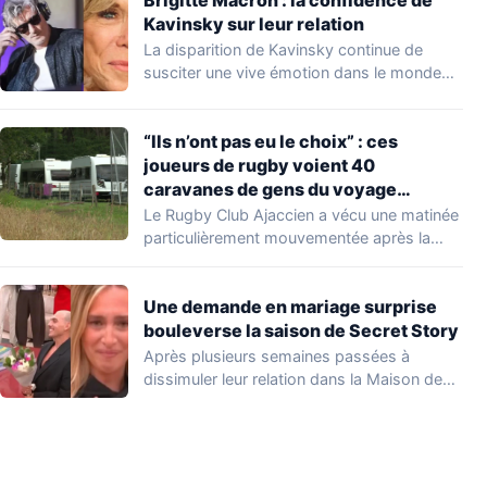
Brigitte Macron : la confidence de
Kavinsky sur leur relation
La disparition de Kavinsky continue de
susciter une vive émotion dans le monde
de…
“Ils n’ont pas eu le choix” : ces
joueurs de rugby voient 40
caravanes de gens du voyage
s’installer dans leur stade, ils les
Le Rugby Club Ajaccien a vécu une matinée
délogent en moins d’1 heure
particulièrement mouvementée après la
découverte d'une…
Une demande en mariage surprise
bouleverse la saison de Secret Story
Après plusieurs semaines passées à
dissimuler leur relation dans la Maison des
Secrets, Arthur…