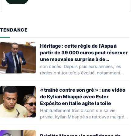
TENDANCE
Héritage : cette règle de l’Aspa à
partir de 39 000 euros peut réserver
une mauvaise surprise à de
nombreuses familles
son décès. Depuis plusieurs années, les
règles ont toutefois évolué, notamment
concernant le seuil…
« traîné contre son gré » : une vidéo
de Kylian Mbappé avec Ester
Expósito en Italie agite la toile
Habituellement très discret sur sa vie
privée, Kylian Mbappé se retrouve malgré
lui au…