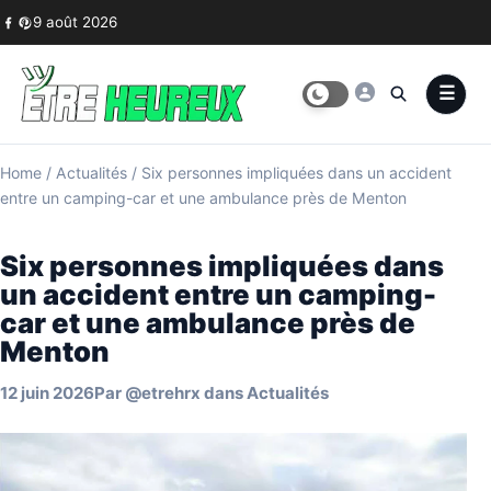
Skip to content
9 août 2026
Home
/
Actualités
/
Six personnes impliquées dans un accident
entre un camping-car et une ambulance près de Menton
Six personnes impliquées dans
un accident entre un camping-
car et une ambulance près de
Menton
12 juin 2026
Par
@etrehrx
dans
Actualités