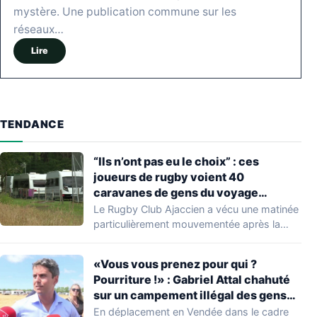
mystère. Une publication commune sur les
réseaux…
Lire
TENDANCE
“Ils n’ont pas eu le choix” : ces
joueurs de rugby voient 40
caravanes de gens du voyage
s’installer dans leur stade, ils les
Le Rugby Club Ajaccien a vécu une matinée
délogent en moins d’1 heure
particulièrement mouvementée après la
découverte d'une…
«Vous vous prenez pour qui ?
Pourriture !» : Gabriel Attal chahuté
sur un campement illégal des gens
du voyage
En déplacement en Vendée dans le cadre