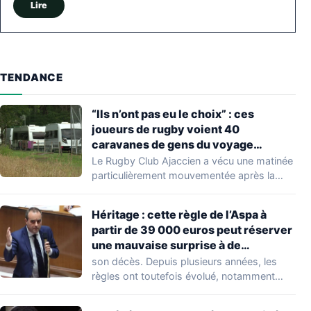
Lire
TENDANCE
“Ils n’ont pas eu le choix” : ces
joueurs de rugby voient 40
caravanes de gens du voyage
s’installer dans leur stade, ils les
Le Rugby Club Ajaccien a vécu une matinée
délogent en moins d’1 heure
particulièrement mouvementée après la
découverte d'une…
Héritage : cette règle de l’Aspa à
partir de 39 000 euros peut réserver
une mauvaise surprise à de
nombreuses familles
son décès. Depuis plusieurs années, les
règles ont toutefois évolué, notamment
concernant le seuil…