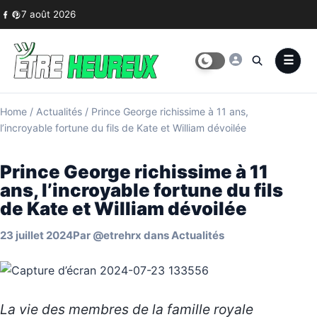
Skip to content
7 août 2026
Home
/
Actualités
/
Prince George richissime à 11 ans,
l’incroyable fortune du fils de Kate et William dévoilée
Prince George richissime à 11
ans, l’incroyable fortune du fils
de Kate et William dévoilée
23 juillet 2024
Par
@etrehrx
dans
Actualités
La vie des membres de la famille royale