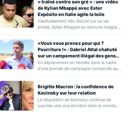
« traîné contre son gré » : une vidéo
de Kylian Mbappé avec Ester
Expósito en Italie agite la toile
Habituellement très discret sur sa vie
privée, Kylian Mbappé se retrouve malgré
lui au…
«Vous vous prenez pour qui ?
Pourriture !» : Gabriel Attal chahuté
sur un campement illégal des gens
du voyage
En déplacement en Vendée dans le cadre
d'une journée de campagne consacrée aux
occupations…
Brigitte Macron : la confidence de
Kavinsky sur leur relation
La disparition de Kavinsky continue de
susciter une vive émotion dans le monde
de…