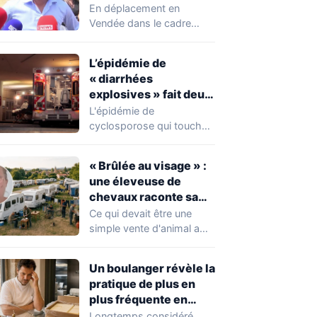
chahuté sur un
En déplacement en
campement illégal
Vendée dans le cadre
des gens du voyage
d'une journée de
campagne consacrée aux
L’épidémie de
occupations…
« diarrhées
explosives » fait deux
premiers morts
L'épidémie de
cyclosporose qui touche
actuellement les États-
Unis connaît une
« Brûlée au visage » :
aggravation. Les autorités
une éleveuse de
sanitaires…
chevaux raconte sa
violente agression par
Ce qui devait être une
des gens du voyage
simple vente d'animal a
tourné au drame en
Mayenne.…
Un boulanger révèle la
pratique de plus en
plus fréquente en
boulangerie-
Longtemps considéré