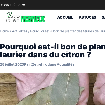
Skip to content
8 août 2026
ACCUEIL
ASTUCES
S
Home
/
Actualités
/
Pourquoi est-il bon de planter des feuilles de lau
Pourquoi est-il bon de plan
laurier dans du citron ?
28 juillet 2025
Par
@etrehrx
dans
Actualités