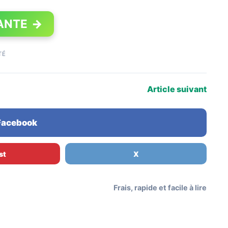
ANTE
→
TÉ
Article suivant
 Facebook
st
X
Frais, rapide et facile à lire