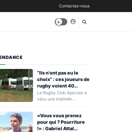
Contactez-nous
ENDANCE
“Ils n’ont pas eu le
choix” : ces joueurs de
rugby voient 40
caravanes de gens du
Le Rugby Club Ajaccien a
voyage s’installer
vécu une matinée
dans leur stade, ils les
particulièrement
délogent en moins d’1
mouvementée après la
«Vous vous prenez
découverte d'une…
heure
pour qui ? Pourriture
!» : Gabriel Attal