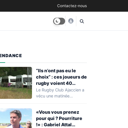
Contactez-nous
ENDANCE
“Ils n’ont pas eu le
choix” : ces joueurs de
rugby voient 40
caravanes de gens du
Le Rugby Club Ajaccien a
voyage s’installer
vécu une matinée
dans leur stade, ils les
particulièrement
délogent en moins d’1
mouvementée après la
«Vous vous prenez
découverte d'une…
heure
pour qui ? Pourriture
!» : Gabriel Attal