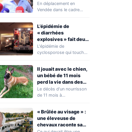
chahuté sur un
En déplacement en
campement illégal
Vendée dans le cadre
des gens du voyage
d'une journée de
campagne consacrée aux
L’épidémie de
occupations…
« diarrhées
explosives » fait deux
premiers morts
L'épidémie de
cyclosporose qui touche
actuellement les États-
Unis connaît une
Il jouait avec le chien,
aggravation. Les autorités
un bébé de 11 mois
sanitaires…
perd la vie dans des
circonstances
Le décès d'un nourrisson
horribles
de 11 mois à
Questembert, dans le
Morbihan, a
« Brûlée au visage » :
profondément…
une éleveuse de
chevaux raconte sa
violente agression par
Ce qui devait être une