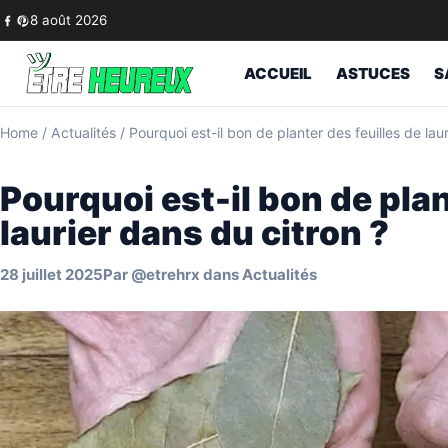
Skip to content
8 août 2026
ACCUEIL
ASTUCES
S
Home
/
Actualités
/
Pourquoi est-il bon de planter des feuilles de lau
Pourquoi est-il bon de plan
laurier dans du citron ?
28 juillet 2025
Par
@etrehrx
dans
Actualités