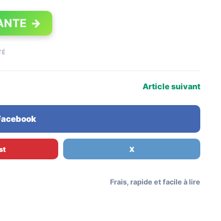
ANTE
→
TÉ
Article suivant
 Facebook
st
X
Frais, rapide et facile à lire