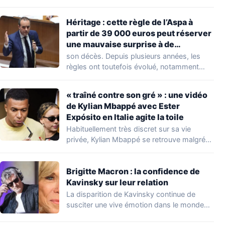
découverte d'une…
Héritage : cette règle de l’Aspa à
partir de 39 000 euros peut réserver
une mauvaise surprise à de
nombreuses familles
son décès. Depuis plusieurs années, les
règles ont toutefois évolué, notamment
concernant le seuil…
« traîné contre son gré » : une vidéo
de Kylian Mbappé avec Ester
Expósito en Italie agite la toile
Habituellement très discret sur sa vie
privée, Kylian Mbappé se retrouve malgré
lui au…
Brigitte Macron : la confidence de
Kavinsky sur leur relation
La disparition de Kavinsky continue de
susciter une vive émotion dans le monde
de…