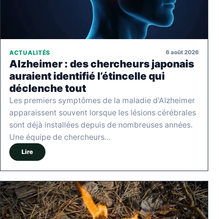
6 août 2026
ACTUALITÉS
Alzheimer : des chercheurs japonais
auraient identifié l’étincelle qui
déclenche tout
Les premiers symptômes de la maladie d'Alzheimer
apparaissent souvent lorsque les lésions cérébrales
sont déjà installées depuis de nombreuses années.
Une équipe de chercheurs…
Lire