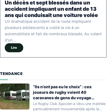
Un décès et sept blessés dans un
accident impliquant un enfant de 13
ans qui conduisait une voiture volée
Un dramatique accident de la route impliquant
plusieurs adolescents a coûté la vie à un
automobiliste et fait de nombreux blessés. Au volant
d'un…
Lire
TENDANCE
“Ils n’ont pas eu le choix” : ces
joueurs de rugby voient 40
caravanes de gens du voyage
s’installer dans leur stade, ils les
Le Rugby Club Ajaccien a vécu une matinée
délogent en moins d’1 heure
particulièrement mouvementée après la