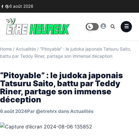
Skip to content
6 août 2026
Home
/
Actualités
/
“Pitoyable” : le judoka japonais Tatsuru Saito,
battu par Teddy Riner, partage son immense déception
“Pitoyable” : le judoka japonais
Tatsuru Saito, battu par Teddy
Riner, partage son immense
déception
6 août 2024
Par
@etrehrx
dans
Actualités