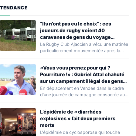
TENDANCE
“Ils n’ont pas eu le choix” : ces
joueurs de rugby voient 40
caravanes de gens du voyage
s’installer dans leur stade, ils les
Le Rugby Club Ajaccien a vécu une matinée
délogent en moins d’1 heure
particulièrement mouvementée après la
découverte d'une…
«Vous vous prenez pour qui ?
Pourriture !» : Gabriel Attal chahuté
sur un campement illégal des gens
du voyage
En déplacement en Vendée dans le cadre
d'une journée de campagne consacrée aux
occupations…
L’épidémie de « diarrhées
explosives » fait deux premiers
morts
L'épidémie de cyclosporose qui touche