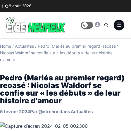
Skip to content
8 août 2026
Home
/
Actualités
/
Pedro (Mariés au premier regard) recasé :
Nicolas Waldorf se confie sur « les débuts » de leur histoire
d’amour
Pedro (Mariés au premier regard)
recasé : Nicolas Waldorf se
confie sur « les débuts » de leur
histoire d’amour
5 février 2024
Par
@etrehrx
dans
Actualités