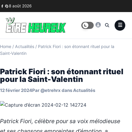
Skip to content
8 août 2026
Home
/
Actualités
/
Patrick Fiori : son étonnant rituel pour la
Saint-Valentin
Patrick Fiori : son étonnant rituel
pour la Saint-Valentin
12 février 2024
Par
@etrehrx
dans
Actualités
Patrick Fiori, célèbre pour sa voix mélodieuse
et ses chansons empreintes d’émotion, a