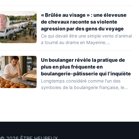
aggravation. Les autorités sanitaires…
« Brûlée au visage » : une éleveuse
de chevaux raconte sa violente
agression par des gens du voyage
Ce qui devait être une simple vente d'animal
a tourné au drame en Mayenne.…
Un boulanger révèle la pratique de
plus en plus fréquente en
boulangerie-pâtisserie qui l’inquiète
Longtemps considéré comme l'un des
symboles de la boulangerie française, le
croissant « au…
© 2026 ÊTRE HEUREUX