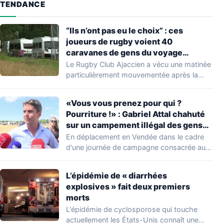
TENDANCE
“Ils n’ont pas eu le choix” : ces
joueurs de rugby voient 40
caravanes de gens du voyage
s’installer dans leur stade, ils les
Le Rugby Club Ajaccien a vécu une matinée
délogent en moins d’1 heure
particulièrement mouvementée après la
découverte d'une…
«Vous vous prenez pour qui ?
Pourriture !» : Gabriel Attal chahuté
sur un campement illégal des gens
du voyage
En déplacement en Vendée dans le cadre
d'une journée de campagne consacrée aux
occupations…
L’épidémie de « diarrhées
explosives » fait deux premiers
morts
L'épidémie de cyclosporose qui touche
actuellement les États-Unis connaît une