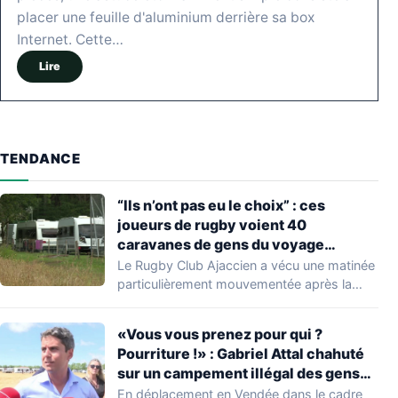
placer une feuille d'aluminium derrière sa box
Internet. Cette…
Lire
TENDANCE
“Ils n’ont pas eu le choix” : ces
joueurs de rugby voient 40
caravanes de gens du voyage
s’installer dans leur stade, ils les
Le Rugby Club Ajaccien a vécu une matinée
délogent en moins d’1 heure
particulièrement mouvementée après la
découverte d'une…
«Vous vous prenez pour qui ?
Pourriture !» : Gabriel Attal chahuté
sur un campement illégal des gens
du voyage
En déplacement en Vendée dans le cadre