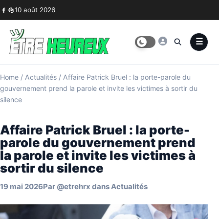
Skip to content
10 août 2026
Home
/
Actualités
/
Affaire Patrick Bruel : la porte-parole du
gouvernement prend la parole et invite les victimes à sortir du
silence
Affaire Patrick Bruel : la porte-
parole du gouvernement prend
la parole et invite les victimes à
sortir du silence
19 mai 2026
Par
@etrehrx
dans
Actualités