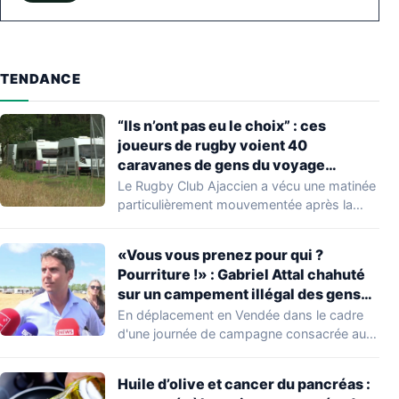
TENDANCE
“Ils n’ont pas eu le choix” : ces
joueurs de rugby voient 40
caravanes de gens du voyage
s’installer dans leur stade, ils les
Le Rugby Club Ajaccien a vécu une matinée
délogent en moins d’1 heure
particulièrement mouvementée après la
découverte d'une…
«Vous vous prenez pour qui ?
Pourriture !» : Gabriel Attal chahuté
sur un campement illégal des gens
du voyage
En déplacement en Vendée dans le cadre
d'une journée de campagne consacrée aux
occupations…
Huile d’olive et cancer du pancréas :