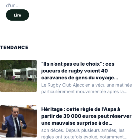
d'un…
Lire
TENDANCE
“Ils n’ont pas eu le choix” : ces
joueurs de rugby voient 40
caravanes de gens du voyage
s’installer dans leur stade, ils les
Le Rugby Club Ajaccien a vécu une matinée
délogent en moins d’1 heure
particulièrement mouvementée après la
découverte d'une…
Héritage : cette règle de l’Aspa à
partir de 39 000 euros peut réserver
une mauvaise surprise à de
nombreuses familles
son décès. Depuis plusieurs années, les
règles ont toutefois évolué, notamment