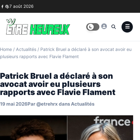
Skip to content
7 août 2026
Home
/
Actualités
/
Patrick Bruel a déclaré à son avocat avoir eu
plusieurs rapports avec Flavie Flament
Patrick Bruel a déclaré à son
avocat avoir eu plusieurs
rapports avec Flavie Flament
19 mai 2026
Par
@etrehrx
dans
Actualités