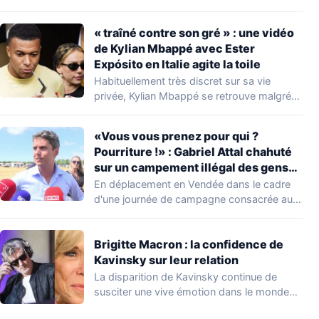
concernant le seuil…
« traîné contre son gré » : une vidéo
de Kylian Mbappé avec Ester
Expósito en Italie agite la toile
Habituellement très discret sur sa vie
privée, Kylian Mbappé se retrouve malgré
lui au…
«Vous vous prenez pour qui ?
Pourriture !» : Gabriel Attal chahuté
sur un campement illégal des gens
du voyage
En déplacement en Vendée dans le cadre
d'une journée de campagne consacrée aux
occupations…
Brigitte Macron : la confidence de
Kavinsky sur leur relation
La disparition de Kavinsky continue de
susciter une vive émotion dans le monde
de…