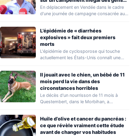
du voyage
En déplacement en Vendée dans le cadre
d'une journée de campagne consacrée aux
occupations…
L’épidémie de « diarrhées
explosives » fait deux premiers
morts
L'épidémie de cyclosporose qui touche
actuellement les États-Unis connaît une
aggravation. Les autorités sanitaires…
Il jouait avec le chien, un bébé de 11
mois perd la vie dans des
circonstances horribles
Le décès d'un nourrisson de 11 mois à
Questembert, dans le Morbihan, a
profondément…
Huile d’olive et cancer du pancréas :
ce que révèle vraiment cette étude
avant de changer vos habitudes