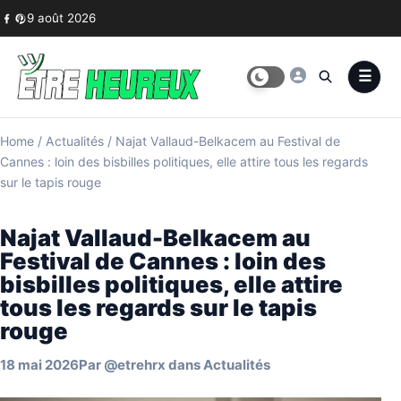
Skip to content
9 août 2026
Home
/
Actualités
/
Najat Vallaud-Belkacem au Festival de
Cannes : loin des bisbilles politiques, elle attire tous les regards
sur le tapis rouge
Najat Vallaud-Belkacem au
Festival de Cannes : loin des
bisbilles politiques, elle attire
tous les regards sur le tapis
rouge
18 mai 2026
Par
@etrehrx
dans
Actualités