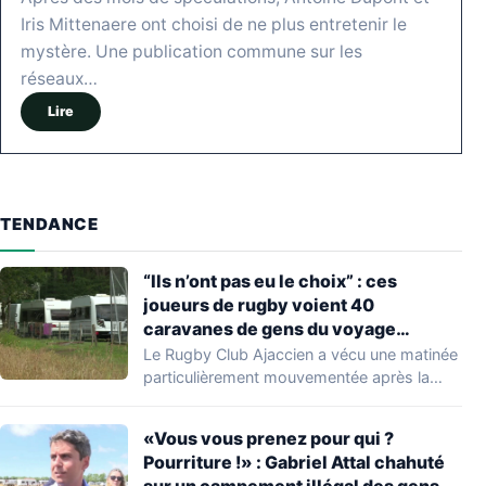
Iris Mittenaere ont choisi de ne plus entretenir le
mystère. Une publication commune sur les
réseaux…
Lire
TENDANCE
“Ils n’ont pas eu le choix” : ces
joueurs de rugby voient 40
caravanes de gens du voyage
s’installer dans leur stade, ils les
Le Rugby Club Ajaccien a vécu une matinée
délogent en moins d’1 heure
particulièrement mouvementée après la
découverte d'une…
«Vous vous prenez pour qui ?
Pourriture !» : Gabriel Attal chahuté
sur un campement illégal des gens