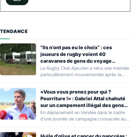
TENDANCE
“Ils n’ont pas eu le choix” : ces
joueurs de rugby voient 40
caravanes de gens du voyage
s’installer dans leur stade, ils les
Le Rugby Club Ajaccien a vécu une matinée
délogent en moins d’1 heure
particulièrement mouvementée après la
découverte d'une…
«Vous vous prenez pour qui ?
Pourriture !» : Gabriel Attal chahuté
sur un campement illégal des gens
du voyage
En déplacement en Vendée dans le cadre
d'une journée de campagne consacrée aux
occupations…
Huile d’olive et cancer du pancréas :