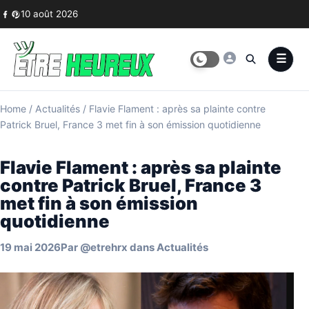
Skip to content
10 août 2026
Home
/
Actualités
/
Flavie Flament : après sa plainte contre
Patrick Bruel, France 3 met fin à son émission quotidienne
Flavie Flament : après sa plainte
contre Patrick Bruel, France 3
met fin à son émission
quotidienne
19 mai 2026
Par
@etrehrx
dans
Actualités