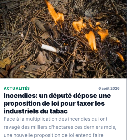
6 août 2026
ACTUALITÉS
Incendies: un député dépose une
proposition de loi pour taxer les
industriels du tabac
Face à la multiplication des incendies qui ont
ravagé des milliers d'hectares ces derniers mois,
une nouvelle proposition de loi entend faire