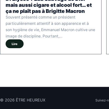
mais aussi cigare et alcool fort… et
ça ne plaît pas à Brigitte Macron
Souvent présenté comme un président
particulièrement attentif à son apparence et à
son hygiène de vie, Emmanuel Macron cultive une
image de discipline. Pourtant,…
Lire
© 2026 ÊTRE HEUREUX
Suivez-