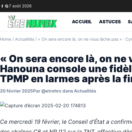
Skip to content
7 août 2026
ACCUEIL
ASTUCES
S
Home
/
Actualités
/
« On sera encore là, on ne vous lâche pas » : Cy
« On sera encore là, on ne 
Hanouna console une fidèl
TPMP en larmes après la f
20 février 2025
Par
@etrehrx
dans
Actualités
Ce mercredi 19 février, le Conseil d’État a confirmé
des chaînes C8 et NRJ12 sur la TNT, effective dès 