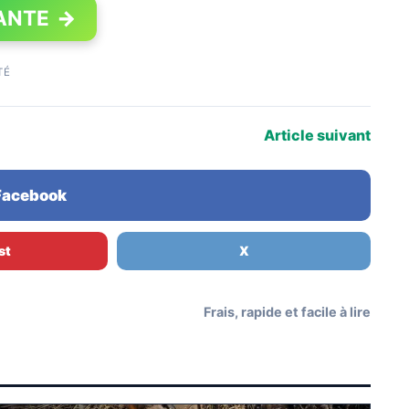
ANTE
→
TÉ
Article suivant
 Facebook
st
X
Frais, rapide et facile à lire