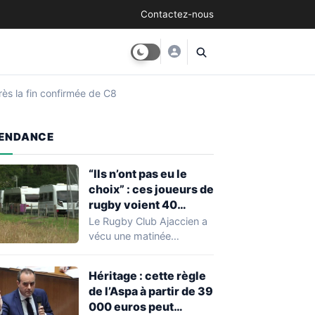
Contactez-nous
rès la fin confirmée de C8
ENDANCE
“Ils n’ont pas eu le
choix” : ces joueurs de
rugby voient 40
caravanes de gens du
Le Rugby Club Ajaccien a
voyage s’installer
vécu une matinée
dans leur stade, ils les
particulièrement
délogent en moins d’1
mouvementée après la
Héritage : cette règle
découverte d'une…
heure
de l’Aspa à partir de 39
000 euros peut