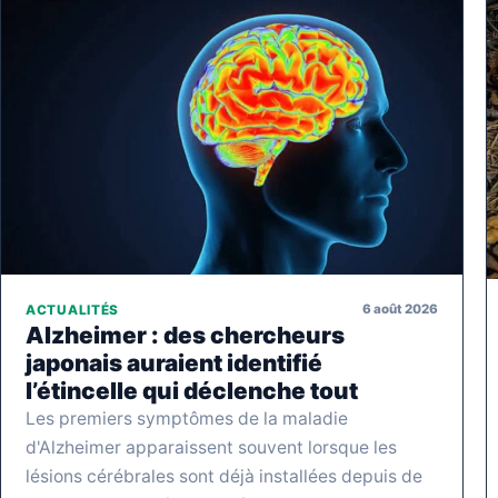
6 août 2026
ACTUALITÉS
Alzheimer : des chercheurs
japonais auraient identifié
l’étincelle qui déclenche tout
Les premiers symptômes de la maladie
d'Alzheimer apparaissent souvent lorsque les
lésions cérébrales sont déjà installées depuis de