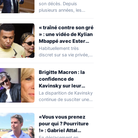
réserver une
son décès. Depuis
mauvaise surprise à
plusieurs années, les
de nombreuses
règles ont toutefois
familles
évolué, notamment
« traîné contre son gré
concernant le seuil…
» : une vidéo de Kylian
Mbappé avec Ester
Expósito en Italie agite
Habituellement très
la toile
discret sur sa vie privée,
Kylian Mbappé se retrouve
malgré lui au…
Brigitte Macron : la
confidence de
Kavinsky sur leur
relation
La disparition de Kavinsky
continue de susciter une
vive émotion dans le
monde de…
«Vous vous prenez
pour qui ? Pourriture
!» : Gabriel Attal
chahuté sur un
En déplacement en