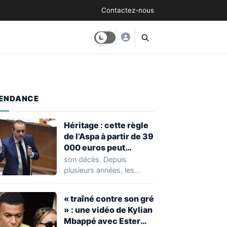
Contactez-nous
ENDANCE
Héritage : cette règle
de l’Aspa à partir de 39
000 euros peut
réserver une
son décès. Depuis
mauvaise surprise à
plusieurs années, les
de nombreuses
règles ont toutefois
familles
évolué, notamment
« traîné contre son gré
concernant le seuil…
» : une vidéo de Kylian
Mbappé avec Ester