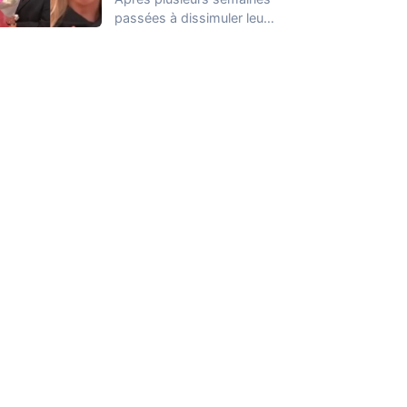
passées à dissimuler leur
relation dans la Maison
des Secrets, Arthur…