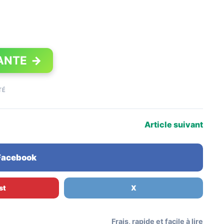
ANTE
→
TÉ
Article suivant
 Facebook
st
X
Frais, rapide et facile à lire