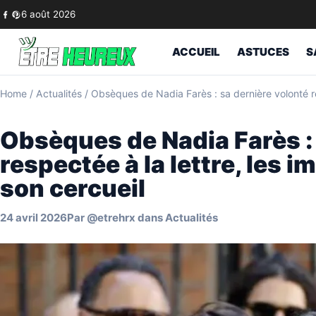
Skip to content
6 août 2026
ACCUEIL
ASTUCES
S
Home
/
Actualités
/
Obsèques de Nadia Farès : sa dernière volonté re
Obsèques de Nadia Farès : 
respectée à la lettre, les
son cercueil
24 avril 2026
Par
@etrehrx
dans
Actualités