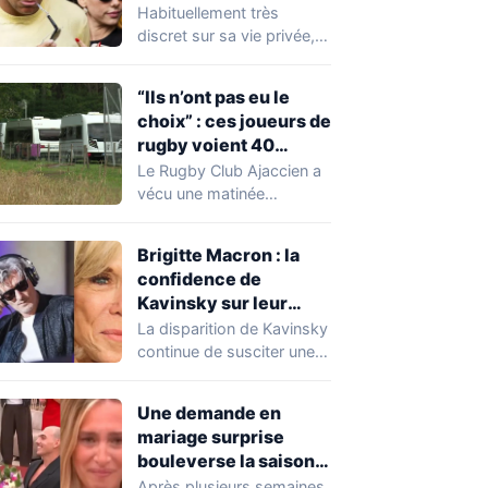
Expósito en Italie agite
Habituellement très
la toile
discret sur sa vie privée,
Kylian Mbappé se retrouve
malgré lui au…
“Ils n’ont pas eu le
choix” : ces joueurs de
rugby voient 40
caravanes de gens du
Le Rugby Club Ajaccien a
voyage s’installer
vécu une matinée
dans leur stade, ils les
particulièrement
délogent en moins d’1
mouvementée après la
Brigitte Macron : la
découverte d'une…
heure
confidence de
Kavinsky sur leur
relation
La disparition de Kavinsky
continue de susciter une
vive émotion dans le
monde de…
Une demande en
mariage surprise
bouleverse la saison
de Secret Story
Après plusieurs semaines