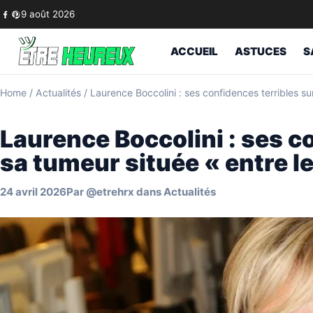
Skip to content
9 août 2026
ACCUEIL
ASTUCES
S
Home
/
Actualités
/
Laurence Boccolini : ses confidences terribles su
Laurence Boccolini : ses c
sa tumeur située « entre le
24 avril 2026
Par
@etrehrx
dans
Actualités