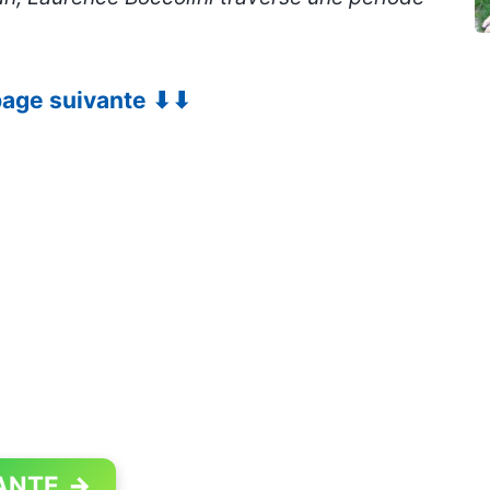
 page suivante ⬇⬇
ANTE
→