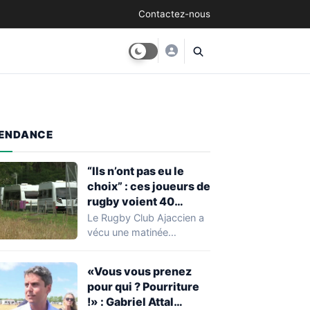
Contactez-nous
ENDANCE
“Ils n’ont pas eu le
choix” : ces joueurs de
rugby voient 40
caravanes de gens du
Le Rugby Club Ajaccien a
voyage s’installer
vécu une matinée
dans leur stade, ils les
particulièrement
délogent en moins d’1
mouvementée après la
«Vous vous prenez
découverte d'une…
heure
pour qui ? Pourriture
!» : Gabriel Attal