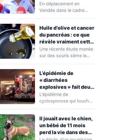
chahuté sur un
En déplacement en
campement illégal
Vendée dans le cadre
des gens du voyage
d'une journée de
campagne consacrée aux
Huile d’olive et cancer
occupations…
du pancréas : ce que
révèle vraiment cette
étude avant de
Une récente étude menée
changer vos
sur des souris sème le
habitudes
doute autour de l'huile
d'olive,…
L’épidémie de
« diarrhées
explosives » fait deux
premiers morts
L'épidémie de
cyclosporose qui touche
actuellement les États-
Unis connaît une
Il jouait avec le chien,
aggravation. Les autorités
un bébé de 11 mois
sanitaires…
perd la vie dans des
circonstances
Le décès d'un nourrisson