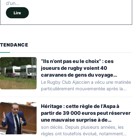
d'un…
Lire
TENDANCE
“Ils n’ont pas eu le choix” : ces
joueurs de rugby voient 40
caravanes de gens du voyage
s’installer dans leur stade, ils les
Le Rugby Club Ajaccien a vécu une matinée
délogent en moins d’1 heure
particulièrement mouvementée après la
découverte d'une…
Héritage : cette règle de l’Aspa à
partir de 39 000 euros peut réserver
une mauvaise surprise à de
nombreuses familles
son décès. Depuis plusieurs années, les
règles ont toutefois évolué, notamment