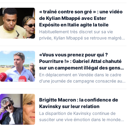
concernant le seuil…
« traîné contre son gré » : une vidéo
de Kylian Mbappé avec Ester
Expósito en Italie agite la toile
Habituellement très discret sur sa vie
privée, Kylian Mbappé se retrouve malgré
lui au…
«Vous vous prenez pour qui ?
Pourriture !» : Gabriel Attal chahuté
sur un campement illégal des gens
du voyage
En déplacement en Vendée dans le cadre
d'une journée de campagne consacrée aux
occupations…
Brigitte Macron : la confidence de
Kavinsky sur leur relation
La disparition de Kavinsky continue de
susciter une vive émotion dans le monde
de…