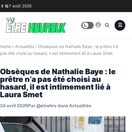
Skip to content
7 août 2026
Home
/
Actualités
/
Obsèques de Nathalie Baye : le prêtre n’a
pas été choisi au hasard, il est intimement lié à Laura Smet
Obsèques de Nathalie Baye : le
prêtre n’a pas été choisi au
hasard, il est intimement lié à
Laura Smet
24 avril 2026
Par
@etrehrx
dans
Actualités