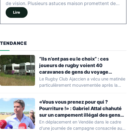
de vision. Plusieurs astuces maison promettent de…
Lire
TENDANCE
“Ils n’ont pas eu le choix” : ces
joueurs de rugby voient 40
caravanes de gens du voyage
s’installer dans leur stade, ils les
Le Rugby Club Ajaccien a vécu une matinée
délogent en moins d’1 heure
particulièrement mouvementée après la
découverte d'une…
«Vous vous prenez pour qui ?
Pourriture !» : Gabriel Attal chahuté
sur un campement illégal des gens
du voyage
En déplacement en Vendée dans le cadre
d'une journée de campagne consacrée aux