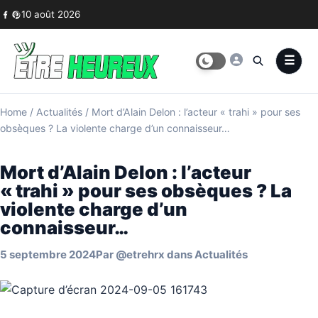
Skip to content
10 août 2026
Home
/
Actualités
/
Mort d’Alain Delon : l’acteur « trahi » pour ses
obsèques ? La violente charge d’un connaisseur…
Mort d’Alain Delon : l’acteur
« trahi » pour ses obsèques ? La
violente charge d’un
connaisseur…
5 septembre 2024
Par
@etrehrx
dans
Actualités