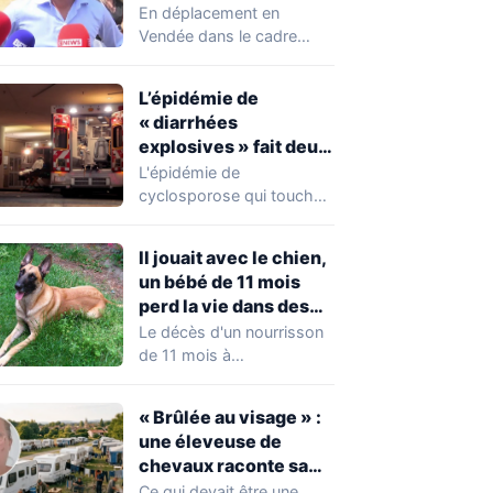
chahuté sur un
En déplacement en
campement illégal
Vendée dans le cadre
des gens du voyage
d'une journée de
campagne consacrée aux
L’épidémie de
occupations…
« diarrhées
explosives » fait deux
premiers morts
L'épidémie de
cyclosporose qui touche
actuellement les États-
Unis connaît une
Il jouait avec le chien,
aggravation. Les autorités
un bébé de 11 mois
sanitaires…
perd la vie dans des
circonstances
Le décès d'un nourrisson
horribles
de 11 mois à
Questembert, dans le
Morbihan, a
« Brûlée au visage » :
profondément…
une éleveuse de
chevaux raconte sa
violente agression par
Ce qui devait être une