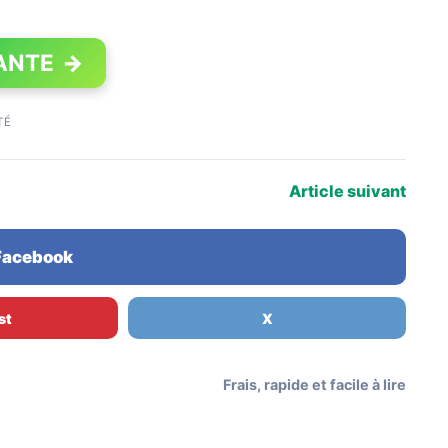
ANTE
→
TÉ
Article suivant
 Facebook
st
X
Frais, rapide et facile à lire