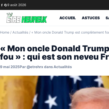
Skip to content
9 août 2026
ACCUEIL
ASTUCES
S
Home
/
Actualités
/
« Mon oncle Donald Trump est complètement fou »
« Mon oncle Donald Trump
fou » : qui est son neveu Fr
9 mai 2025
Par
@etrehrx
dans
Actualités