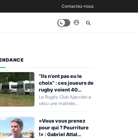
Contactez-nous
ENDANCE
“Ils n’ont pas eu le
choix” : ces joueurs de
rugby voient 40
caravanes de gens du
Le Rugby Club Ajaccien a
voyage s’installer
vécu une matinée
dans leur stade, ils les
particulièrement
délogent en moins d’1
mouvementée après la
«Vous vous prenez
découverte d'une…
heure
pour qui ? Pourriture
!» : Gabriel Attal