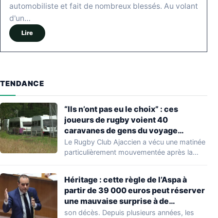
automobiliste et fait de nombreux blessés. Au volant
d'un…
Lire
TENDANCE
“Ils n’ont pas eu le choix” : ces
joueurs de rugby voient 40
caravanes de gens du voyage
s’installer dans leur stade, ils les
Le Rugby Club Ajaccien a vécu une matinée
délogent en moins d’1 heure
particulièrement mouvementée après la
découverte d'une…
Héritage : cette règle de l’Aspa à
partir de 39 000 euros peut réserver
une mauvaise surprise à de
nombreuses familles
son décès. Depuis plusieurs années, les