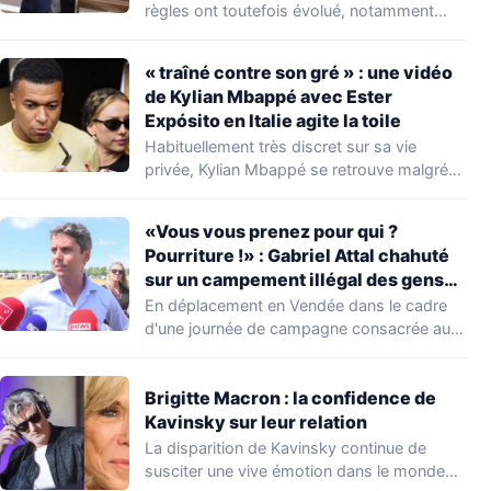
règles ont toutefois évolué, notamment
concernant le seuil…
« traîné contre son gré » : une vidéo
de Kylian Mbappé avec Ester
Expósito en Italie agite la toile
Habituellement très discret sur sa vie
privée, Kylian Mbappé se retrouve malgré
lui au…
«Vous vous prenez pour qui ?
Pourriture !» : Gabriel Attal chahuté
sur un campement illégal des gens
du voyage
En déplacement en Vendée dans le cadre
d'une journée de campagne consacrée aux
occupations…
Brigitte Macron : la confidence de
Kavinsky sur leur relation
La disparition de Kavinsky continue de
susciter une vive émotion dans le monde