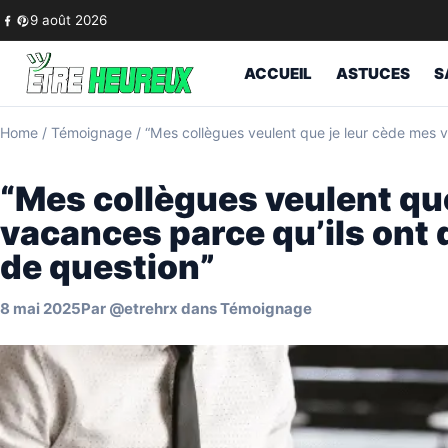
Skip to content
9 août 2026
ACCUEIL
ASTUCES
S
Home
/
Témoignage
/
“Mes collègues veulent que je leur cède mes v
“Mes collègues veulent qu
vacances parce qu’ils ont 
de question”
8 mai 2025
Par
@etrehrx
dans
Témoignage