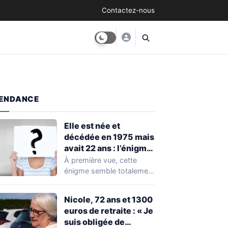
Contactez-nous
ENDANCE
Elle est née et
décédée en 1975 mais
avait 22 ans : l’énigme
qui fait disjoncter tout
À première vue, cette
le monde
énigme semble totalement
impossible à résoudre.
Comment une personne
Nicole, 72 ans et 1300
pourrait-elle…
euros de retraite : « Je
suis obligée de