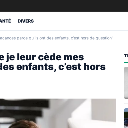
ANTÉ
DIVERS
acances parce qu’ils ont des enfants, c’est hors de question”
e je leur cède mes
T
des enfants, c’est hors