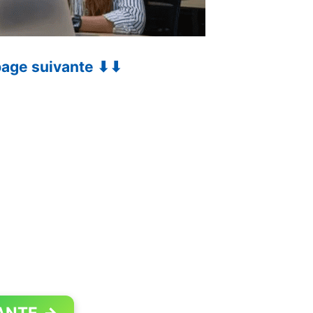
 page suivante ⬇⬇
ANTE
→