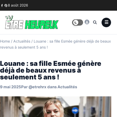
Skip to content
8 août 2026
Home
/
Actualités
/
Louane : sa fille Esmée génère déjà de beaux
revenus à seulement 5 ans !
Louane : sa fille Esmée génère
déjà de beaux revenus à
seulement 5 ans !
9 mai 2025
Par
@etrehrx
dans
Actualités