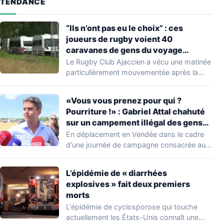
TENDANCE
“Ils n’ont pas eu le choix” : ces
joueurs de rugby voient 40
caravanes de gens du voyage
s’installer dans leur stade, ils les
Le Rugby Club Ajaccien a vécu une matinée
délogent en moins d’1 heure
particulièrement mouvementée après la
découverte d'une…
«Vous vous prenez pour qui ?
Pourriture !» : Gabriel Attal chahuté
sur un campement illégal des gens
du voyage
En déplacement en Vendée dans le cadre
d'une journée de campagne consacrée aux
occupations…
L’épidémie de « diarrhées
explosives » fait deux premiers
morts
L'épidémie de cyclosporose qui touche
actuellement les États-Unis connaît une