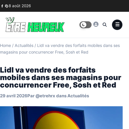
Skip to content
8 août 2026
Home
/
Actualités
/
Lidl va vendre des forfaits mobiles dans ses
magasins pour concurrencer Free, Sosh et Red
Lidl va vendre des forfaits
mobiles dans ses magasins pour
concurrencer Free, Sosh et Red
29 avril 2026
Par
@etrehrx
dans
Actualités