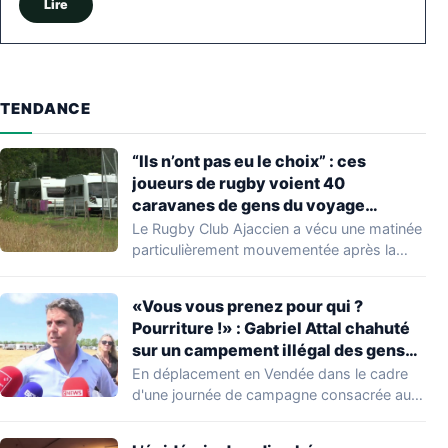
Lire
TENDANCE
“Ils n’ont pas eu le choix” : ces
joueurs de rugby voient 40
caravanes de gens du voyage
s’installer dans leur stade, ils les
Le Rugby Club Ajaccien a vécu une matinée
délogent en moins d’1 heure
particulièrement mouvementée après la
découverte d'une…
«Vous vous prenez pour qui ?
Pourriture !» : Gabriel Attal chahuté
sur un campement illégal des gens
du voyage
En déplacement en Vendée dans le cadre
d'une journée de campagne consacrée aux
occupations…