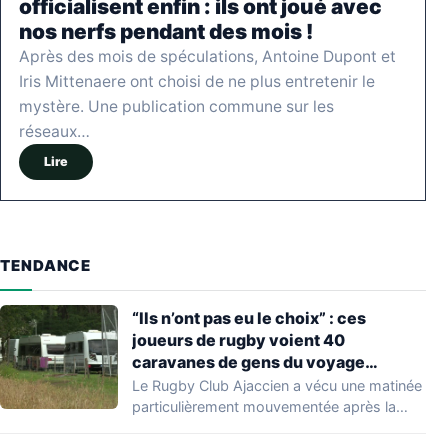
officialisent enfin : ils ont joué avec
nos nerfs pendant des mois !
Après des mois de spéculations, Antoine Dupont et
Iris Mittenaere ont choisi de ne plus entretenir le
mystère. Une publication commune sur les
réseaux…
Lire
TENDANCE
“Ils n’ont pas eu le choix” : ces
joueurs de rugby voient 40
caravanes de gens du voyage
s’installer dans leur stade, ils les
Le Rugby Club Ajaccien a vécu une matinée
délogent en moins d’1 heure
particulièrement mouvementée après la
découverte d'une…