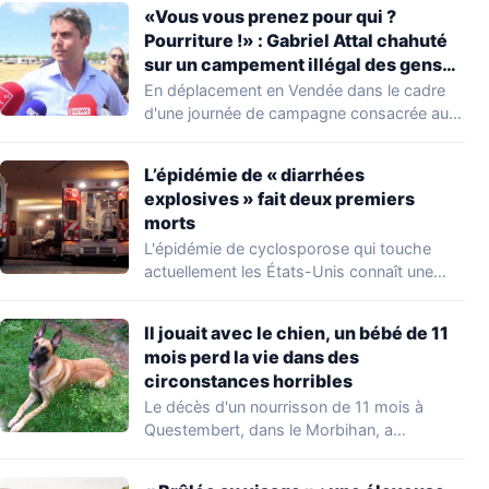
«Vous vous prenez pour qui ?
Pourriture !» : Gabriel Attal chahuté
sur un campement illégal des gens
du voyage
En déplacement en Vendée dans le cadre
d'une journée de campagne consacrée aux
occupations…
L’épidémie de « diarrhées
explosives » fait deux premiers
morts
L'épidémie de cyclosporose qui touche
actuellement les États-Unis connaît une
aggravation. Les autorités sanitaires…
Il jouait avec le chien, un bébé de 11
mois perd la vie dans des
circonstances horribles
Le décès d'un nourrisson de 11 mois à
Questembert, dans le Morbihan, a
profondément…